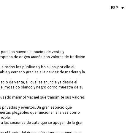
ESP
n para los nuevos espacios de venta y
empresa de origen Aranés con valores de tradición
a todos los públicos y bolsillos, por ello el
ble y cercano gracias a la calidez de madera y la
acio de venta, el cual se anuncia ya desde el
or el mosaico blanco y negro como muestra de su
 usado mármol Macael que transmite sus valores
as privadas y eventos. Un gran espacio que
puertas plegables que funcionan a la vez como
roble.
a las sesiones de cata que se apoyan de la gran
cia el fondo del gran salón, donde se puede ver