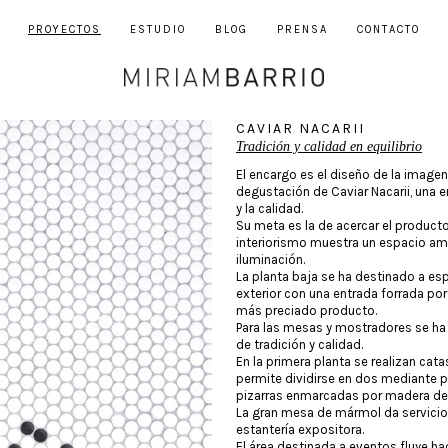
PROYECTOS
ESTUDIO
BLOG
PRENSA
CONTACTO
CAVIAR NACARII
Tradición y calidad en equilibrio
El encargo es el diseño de la image
degustación de Caviar Nacarii, una 
y la calidad.
Su meta es la de acercar el producto 
interiorismo muestra un espacio ama
iluminación.
La planta baja se ha destinado a esp
exterior con una entrada forrada p
más preciado producto.
Para las mesas y mostradores se ha
de tradición y calidad.
En la primera planta se realizan cat
permite dividirse en dos mediante 
pizarras enmarcadas por madera de 
La gran mesa de mármol da servicio 
estantería expositora.
El área destinada a eventos fluye ha