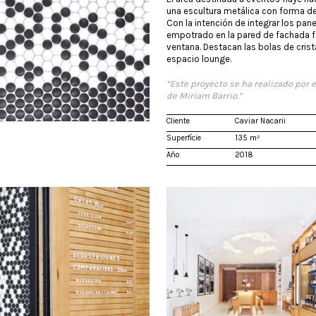
una escultura metálica con forma de
Con la intención de integrar los pan
empotrado en la pared de fachada fo
ventana. Destacan las bolas de crist
espacio lounge.
“Este proyecto se ha realizado por 
de Miriam Barrio.”
Cliente
Caviar Nacarii
Superfície
135 m²
Año
2018