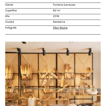
Cliente
Forneria Ganduxer
Superfície
82 m²
Año
2018
Ciudad
Barcelona
Fotógrafo
Elton Rocha