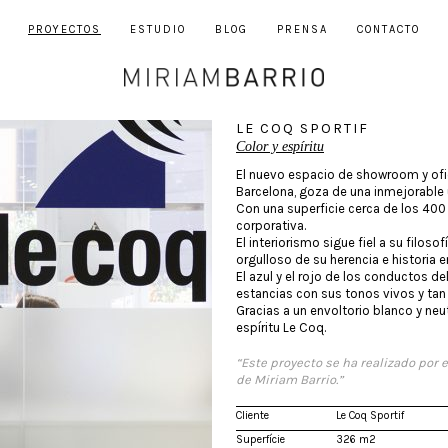
PROYECTOS
ESTUDIO
BLOG
PRENSA
CONTACTO
LE COQ SPORTIF
Color y espíritu
El nuevo espacio de showroom y ofic
Barcelona, goza de una inmejorable 
Con una superficie cerca de los 400
corporativa.
El interiorismo sigue fiel a su filos
orgulloso de su herencia e historia 
El azul y el rojo de los conductos de
estancias con sus tonos vivos y tan 
Gracias a un envoltorio blanco y neut
espíritu Le Coq.
“Este proyecto se ha realizado por 
de Miriam Barrio.”
Cliente
Le Coq Sportif
Superfície
326 m2