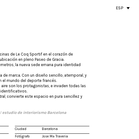
ESP
inas de Le Coq Sportif en el corazón de
ubicación en pleno Paseo de Gracia.
 metros, la nueva sede emana pura identidad
ofía de marca. Con un diseño sencillo, atemporal, y
en el mundo del deporte francés.
l aire son los protagonistas, e invaden todas las
identificativos.
ral, convierte este espacio en pura sencillez y
el
estudio de interiorismo Barcelona
Ciudad
Barcelona
Fotógrafo
Jose Mª Traveria