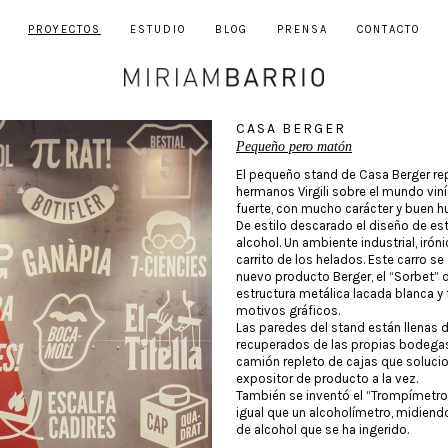
PROYECTOS
ESTUDIO
BLOG
PRENSA
CONTACTO
CASA BERGER
Pequeño pero matón
El pequeño stand de Casa Berger rep
hermanos Virgili sobre el mundo vin
fuerte, con mucho carácter y buen h
De estilo descarado el diseño de es
alcohol. Un ambiente industrial, irón
carrito de los helados. Este carro s
nuevo producto Berger, el “Sorbet” d
estructura metálica lacada blanca y
motivos gráficos.
Las paredes del stand están llenas 
recuperados de las propias bodegas
camión repleto de cajas que soluci
expositor de producto a la vez.
También se inventó el “Trompímetro”,
igual que un alcoholímetro, midiend
de alcohol que se ha ingerido.