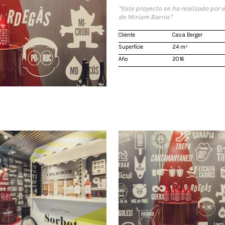
“Este proyecto se ha realizado por 
de Miriam Barrio.”
Cliente
Casa Berger
Superfície
24 m²
Año
2016