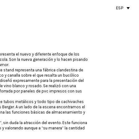
ESP
resenta el nuevo y diferente enfoque de los
ícola. Son la nueva generación y lo hacen pisando
umor.
te stand representa una fábrica clandestina de
ico y canalla sobre el que resalta un bucólico
e diseñó expresamente para la presentación del
e vino blanco y rosado. Se realizó con una
 forrada por paneles de pvc impresos con sus
de tubos metálicos y todo tipo de cachivaches
 Berger. A un lado de la escena encontramos el
ona las funciones básicas de almacenamiento y
 sin duda la atracción del evento. Este funciona
o y valorando aunque a “su manera” la cantidad